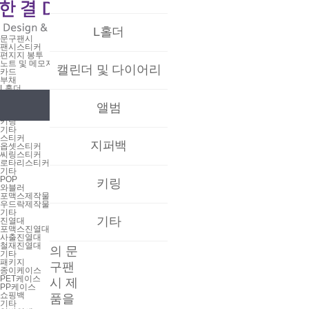
L홀더
문구팬시
팬시스티커
편지지 봉투
노트 및 메모지
문
캘린더 및 다이어리
카드
부채
L홀더
캘린더 및 다이어리
구
앨범
앨범
지퍼백
키링
기타
스티커
팬
지퍼백
옵셋스티커
씨링스티커
로타리스티커
기타
시
POP
키링
와블러
포맥스제작물
우드락제작물
기타
한결
기타
진열대
포맥스진열대
D&P
사출진열대
철재진열대
의 문
기타
패키지
구팬
종이케이스
PET케이스
시 제
PP케이스
쇼핑백
품을
기타