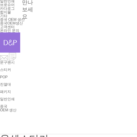
일반인쇄
만나
브로슈어
카다로그
보세
합지물
요
기타
중국 OEM 생산
중국OEM생산
고객센터
온라인 문의
문구팬시
스티커
POP
진열대
패키지
일반인쇄
중국
OEM 생산