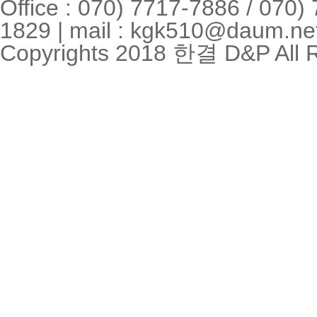
Office : 070) 7717-7886 / 070)
1829 | mail : kgk510@daum.ne
Copyrights 2018 한결 D&P All R