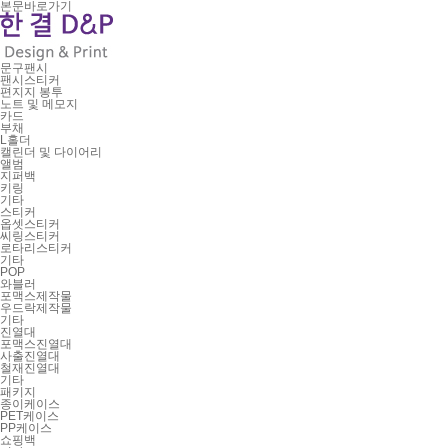
본문바로가기
문구팬시
팬시스티커
편지지 봉투
노트 및 메모지
카드
부채
L홀더
캘린더 및 다이어리
앨범
지퍼백
키링
기타
스티커
옵셋스티커
씨링스티커
로타리스티커
기타
POP
와블러
포맥스제작물
우드락제작물
기타
진열대
포맥스진열대
사출진열대
철재진열대
기타
패키지
종이케이스
PET케이스
PP케이스
쇼핑백