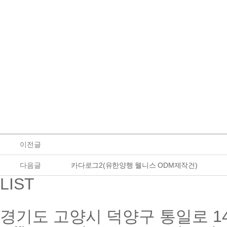
이전글
다음글
카다로그2(유한양행 웰니스 ODM제작건)
LIST
경기도 고양시 덕양구 통일로 14