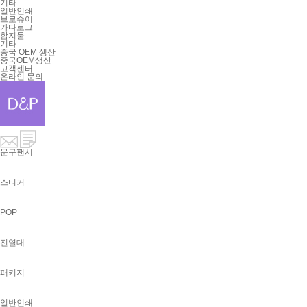
기타
일반인쇄
브로슈어
카다로그
합지물
기타
중국 OEM 생산
중국OEM생산
고객센터
온라인 문의
문구팬시
스티커
POP
진열대
패키지
일반인쇄